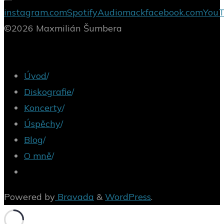
k
instagram.com
Spotify
Audiomack
facebook.com
You
dispozici
©2026 Maxmilián Šumbera
na
platformě
Úvod
/
Audiomack"
Diskografie
/
Koncerty
/
Úspěchy
/
Blog
/
O mně
/
Powered by
Bravada
&
WordPress
.