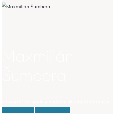
Maxmilián
Šumbera
koncertní varhaník • hudební skladatel • aranžér
Ukázka hudby
Koncerty a akce