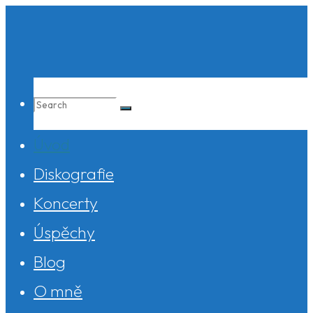
Skip
to
content
Search
Úvod
for:
Diskografie
Koncerty
Úspěchy
Blog
O mně